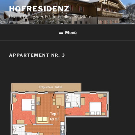
Zum
HOFRESIDENZ
Inhalt
Urlaub, Geniessen, Essen, Feeling, Aktivitäten
springen
Menü
APPARTEMENT NR. 3